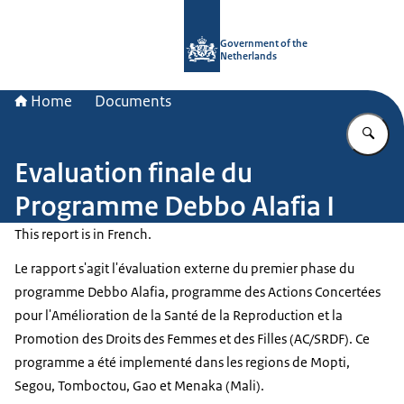
To the homepage of Government.nl
Government of the
Netherlands
Home
Documents
En
Evaluation finale du
Programme Debbo Alafia I
This report is in French.
Le rapport s'agit l'évaluation externe du premier phase du
programme Debbo Alafia, programme des Actions Concertées
pour l'Amélioration de la Santé de la Reproduction et la
Promotion des Droits des Femmes et des Filles (AC/SRDF). Ce
programme a été implementé dans les regions de Mopti,
Segou, Tomboctou, Gao et Menaka (Mali).